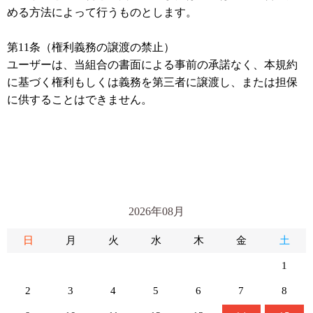
める方法によって行うものとします。
第11条（権利義務の譲渡の禁止）
ユーザーは、当組合の書面による事前の承諾なく、本規約
に基づく権利もしくは義務を第三者に譲渡し、または担保
に供することはできません。
2026年08月
日
月
火
水
木
金
土
1
2
3
4
5
6
7
8