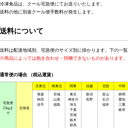
冷凍食品は、クール宅急便にてお送りいたします。
送料の他に別途クール便手数料が発生します。
送料について
送料は配達地域別、宅急便のサイズ別に掛かります。下の一覧
※商品によっては抱き合わせ・同梱できないものがあります。
通常便の場合 （税込運賃）
北東北
南東北
関東
信越
北陸
中部
青森
宮城
東京
新潟
富山
静岡
秋田
山形
神奈川
長野
石川
愛知
宅急便
岩手
福島
埼玉
福井
三重
25kgま
北海道
千葉
岐阜
で
茨城
栃木
群馬