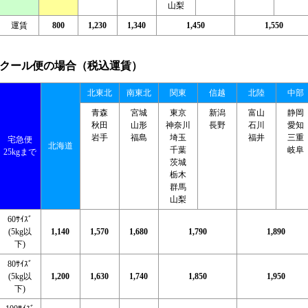
山梨
運賃
800
1,230
1,340
1,450
1,550
クール便の場合（税込運賃）
北東北
南東北
関東
信越
北陸
中部
青森
宮城
東京
新潟
富山
静岡
秋田
山形
神奈川
長野
石川
愛知
岩手
福島
埼玉
福井
三重
宅急便
北海道
千葉
岐阜
25kgまで
茨城
栃木
群馬
山梨
60ｻｲｽﾞ
(5kg以
1,140
1,570
1,680
1,790
1,890
下)
80ｻｲｽﾞ
(5kg以
1,200
1,630
1,740
1,850
1,950
下)