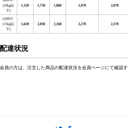
100ｻｲｽﾞ
(10kg以
1,320
1,750
1,860
1,970
2,070
下)
120ｻｲｽﾞ
(15kg以
1,620
2,050
2,160
2,270
2,370
下)
配達状況
会員の方は、注文した商品の配達状況を会員ページにて確認す