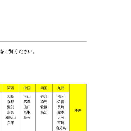
をご覧ください。
関西
中国
四国
九州
大阪
岡山
香川
福岡
京都
広島
徳島
佐賀
滋賀
山口
愛媛
長崎
沖縄
奈良
鳥取
高知
熊本
和歌山
島根
大分
兵庫
宮崎
鹿児島