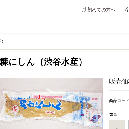
初めての方へ
産）
糠にしん（渋谷水産）
販売価
商品コー
数量
-